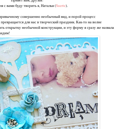
Привет вам, друзья!
 с вами буду творить я, Наталья (
Suerte
).
привычному совершенно необычный вид, и порой процесс
ревращается для нас в творческий праздник. Как-то на волне
ать открытку необычной конструкции, и эту форму я сразу же назвала
видим!