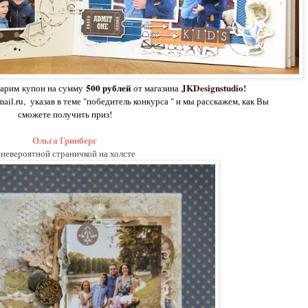
500 рублей
JKDesignstudio
!
дарим
купон на сумму
от магазина
ail.ru,
указав в теме "победитель конкурса " и мы расскажем, как Вы
сможете получить приз!
Ольга Гринберг
 невероятной страничкой на холсте